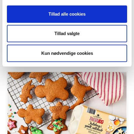
Tillad alle cookies
Tillad valgte
Æblemuffins med hasselnød
Kun nødvendige cookies
VIS OPSKRIFT