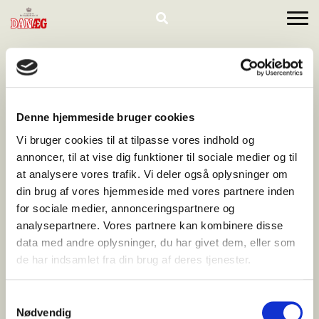
Vores ægpakkeri
Danæg A/S
Danægvej 1
6070 Christiansfeld
Denne hjemmeside bruger cookies
Danmark
Vi bruger cookies til at tilpasse vores indhold og
+45 73261600
annoncer, til at vise dig funktioner til sociale medier og til
danaeg@danaeg.dk
at analysere vores trafik. Vi deler også oplysninger om
din brug af vores hjemmeside med vores partnere inden
Vores produktfabrik
for sociale medier, annonceringspartnere og
Danæg Products
analysepartnere. Vores partnere kan kombinere disse
Maglegårdsvej 13
data med andre oplysninger, du har givet dem, eller som
4000 Roskilde
de har indsamlet fra din brug af deres tjenester.
Danmark
+45 46381800
Samtykkevalg
order@danaeg.dk
Nødvendig