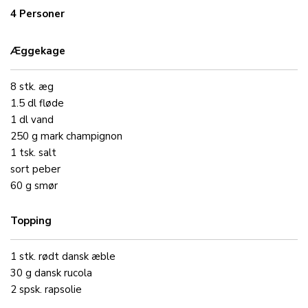
4 Personer
Æggekage
8
stk.
æg
1.5
dl
fløde
1
dl
vand
250
g
mark
champignon
1
tsk.
salt
sort peber
60
g
smør
Topping
1
stk.
rødt dansk
æble
30
g
dansk
rucola
2
spsk.
rapsolie