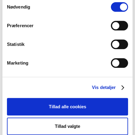
Samtykkevalg
Nødvendig
Præferencer
Statistik
Marketing
Clubsandwich med omelet og hjemmelavet salsa
Vis detaljer
VIS OPSKRIFT
Tillad alle cookies
Tillad valgte