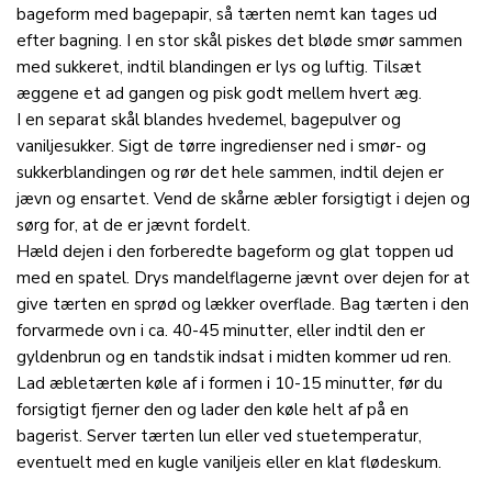
bageform med bagepapir, så tærten nemt kan tages ud
efter bagning. I en stor skål piskes det bløde smør sammen
med sukkeret, indtil blandingen er lys og luftig. Tilsæt
æggene et ad gangen og pisk godt mellem hvert æg.
I en separat skål blandes hvedemel, bagepulver og
vaniljesukker. Sigt de tørre ingredienser ned i smør- og
sukkerblandingen og rør det hele sammen, indtil dejen er
jævn og ensartet. Vend de skårne æbler forsigtigt i dejen og
sørg for, at de er jævnt fordelt.
Hæld dejen i den forberedte bageform og glat toppen ud
med en spatel. Drys mandelflagerne jævnt over dejen for at
give tærten en sprød og lækker overflade. Bag tærten i den
forvarmede ovn i ca. 40-45 minutter, eller indtil den er
gyldenbrun og en tandstik indsat i midten kommer ud ren.
Lad æbletærten køle af i formen i 10-15 minutter, før du
forsigtigt fjerner den og lader den køle helt af på en
bagerist. Server tærten lun eller ved stuetemperatur,
eventuelt med en kugle vaniljeis eller en klat flødeskum.