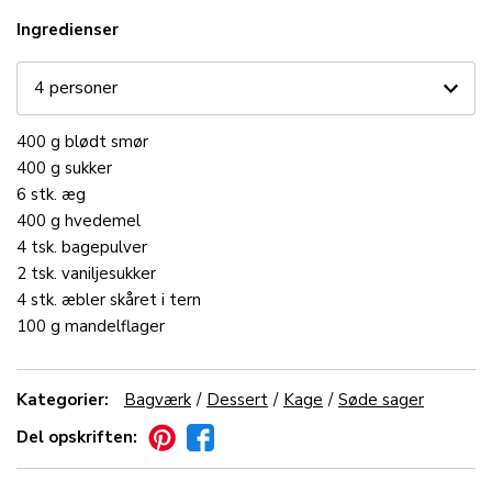
Ingredienser
400
g
blødt
smør
400
g
sukker
6
stk.
æg
400
g
hvedemel
4
tsk.
bagepulver
2
tsk.
vaniljesukker
4
stk.
æbler
skåret i tern
100
g
mandelflager
Kategorier:
Bagværk
Dessert
Kage
Søde sager
Del opskriften: