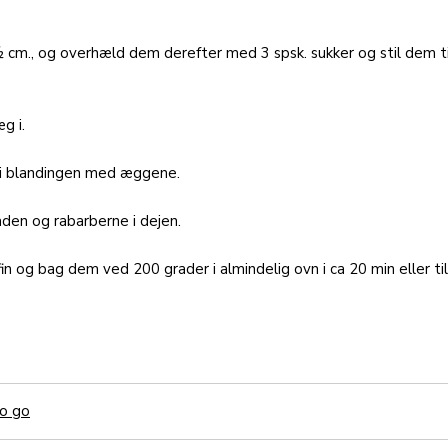
½ cm., og overhæld dem derefter med 3 spsk. sukker og stil dem ti
g i.
r i blandingen med æggene.
aden og rabarberne i dejen.
in og bag dem ved 200 grader i almindelig ovn i ca 20 min eller til
o go