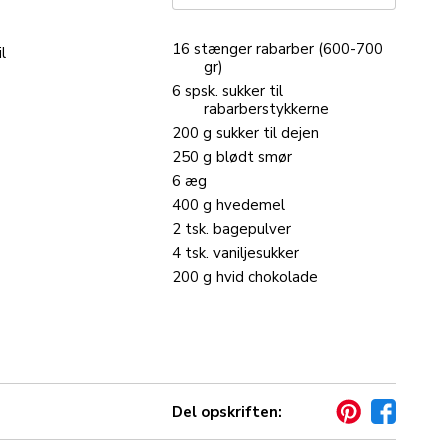
16
stænger
rabarber
(600-700
l
gr)
6
spsk.
sukker
til
rabarberstykkerne
200
g
sukker
til dejen
250
g
blødt
smør
6
æg
400
g
hvedemel
2
tsk.
bagepulver
4
tsk.
vaniljesukker
200
g
hvid
chokolade
Del opskriften: