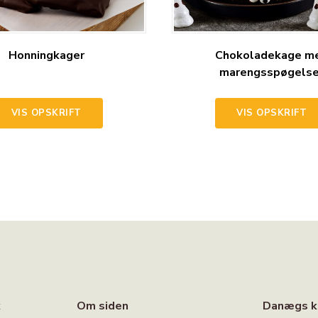
Honningkager
Chokoladekage m
marengsspøgelse
VIS OPSKRIFT
VIS OPSKRIFT
k
Om siden
Danægs k