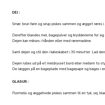
DEJ
Smør, brun farin og sirup piskes sammen og ægget røres i.
Derefter blandes mel, bagepulver og krydderierne for sig 
Dejen kan mikses i hånden eller med røremaskine.
Saml dejen og stil den i køleskabet i 30 minutter. Lad de
Dejen rulles ud på et meldrysset bord eller mellem to sty
De lægges på en bageplade med bagepapir og bages i en 
GLASUR
Flormelis og æggehvide piskes sammen til en tyk, sej, blan