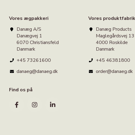
Vores ægpakkeri
Vores produktfabri
Danæg A/S
Danæg Products
Danægvej 1
Maglegårdsvej 13
6070 Christiansfeld
4000 Roskilde
Danmark
Danmark
+45 73261600
+45 46381800
danaeg@danaeg.dk
order@danaeg.dk
Find os på