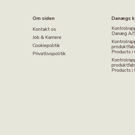
k
Om siden
Danægs k
Kontrolrap
Kontakt os
Danæg A/S 
Job & Karriere
Kontrolrap
Cookiepolitik
produktfa
Products i 
Privatlivspolitik
Kontrolrap
produktfa
Products i