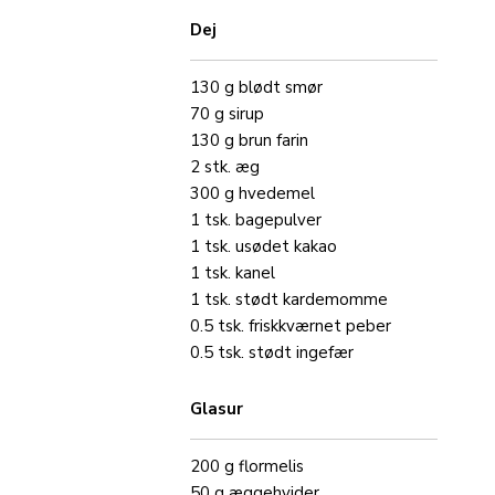
Dej
130
g
blødt
smør
70
g
sirup
130
g
brun farin
2
stk.
æg
300
g
hvedemel
1
tsk.
bagepulver
1
tsk.
usødet
kakao
1
tsk.
kanel
1
tsk.
stødt
kardemomme
0.5
tsk.
friskkværnet
peber
0.5
tsk.
stødt
ingefær
Glasur
200
g
flormelis
50
g
æggehvider