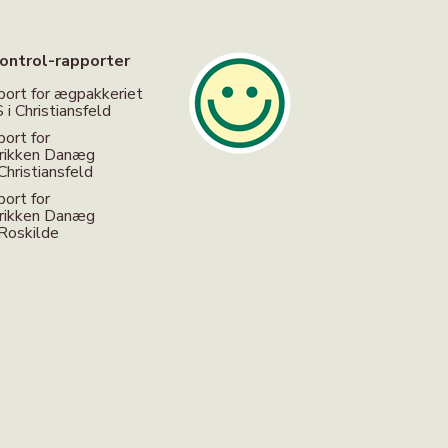
ontrol-rapporter
port for ægpakkeriet
i Christiansfeld
port for
brikken Danæg
Christiansfeld
port for
brikken Danæg
 Roskilde