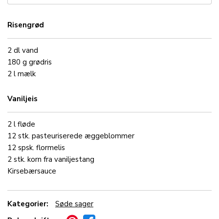
Risengrød
2
dl
vand
180
g
grødris
2
l
mælk
Vaniljeis
2
l
fløde
12
stk.
pasteuriserede
æggeblommer
12
spsk.
flormelis
2
stk.
korn fra
vaniljestang
Kirsebærsauce
Kategorier:
Søde sager