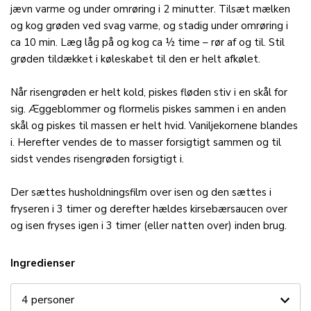
jævn varme og under omrøring i 2 minutter. Tilsæt mælken
og kog grøden ved svag varme, og stadig under omrøring i
ca 10 min. Læg låg på og kog ca ½ time – rør af og til. Stil
grøden tildækket i køleskabet til den er helt afkølet.
Når risengrøden er helt kold, piskes fløden stiv i en skål for
sig. Æggeblommer og flormelis piskes sammen i en anden
skål og piskes til massen er helt hvid. Vaniljekornene blandes
i. Herefter vendes de to masser forsigtigt sammen og til
sidst vendes risengrøden forsigtigt i.
Der sættes husholdningsfilm over isen og den sættes i
fryseren i 3 timer og derefter hældes kirsebærsaucen over
og isen fryses igen i 3 timer (eller natten over) inden brug.
Ingredienser