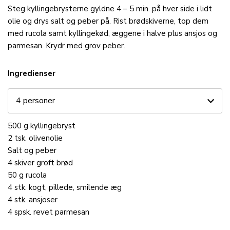
Steg kyllingebrysterne gyldne 4 – 5 min. på hver side i lidt
olie og drys salt og peber på. Rist brødskiverne, top dem
med rucola samt kyllingekød, æggene i halve plus ansjos og
parmesan. Krydr med grov peber.
Ingredienser
500
g
kyllingebryst
2
tsk.
olivenolie
Salt og peber
4
skiver
groft
brød
50
g
rucola
4
stk.
kogt, pillede, smilende
æg
4
stk.
ansjoser
4
spsk.
revet
parmesan