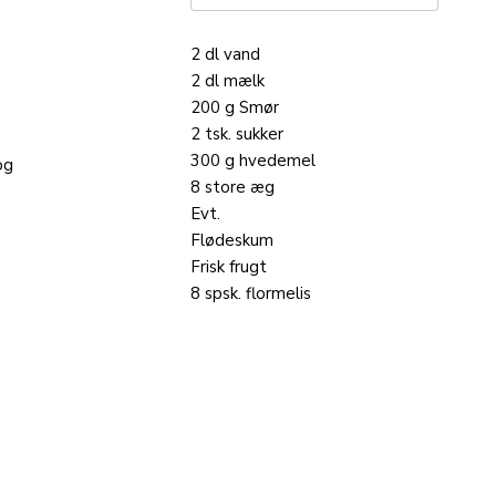
2
dl
vand
2
dl
mælk
200
g
Smør
2
tsk.
sukker
300
g
hvedemel
og
8
store
æg
Evt.
Flødeskum
Frisk
frugt
8
spsk.
flormelis