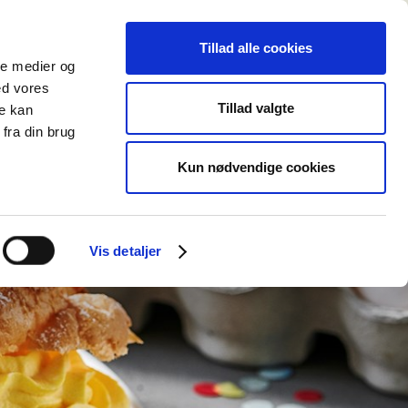
E
OM OS
KONTAKT
Tillad alle cookies
ale medier og
ed vores
Tillad valgte
re kan
fra din brug
Kun nødvendige cookies
Vis detaljer