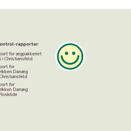
ontrol-rapporter
port for ægpakkeriet
i Christiansfeld
port for
brikken Danæg
Christiansfeld
port for
brikken Danæg
 Roskilde