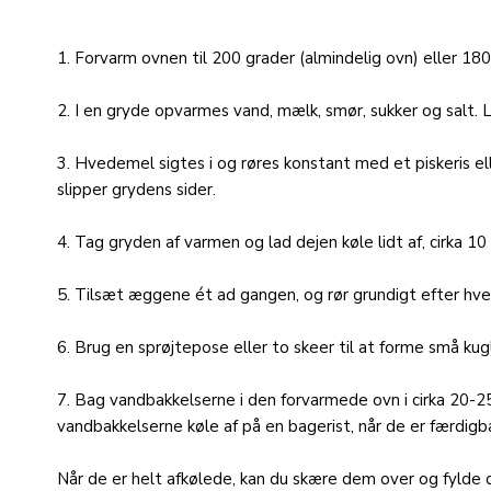
1. Forvarm ovnen til 200 grader (almindelig ovn) eller 180
2. I en gryde opvarmes vand, mælk, smør, sukker og salt. 
3. Hvedemel sigtes i og røres konstant med et piskeris e
slipper grydens sider.
4. Tag gryden af varmen og lad dejen køle lidt af, cirka 10
5. Tilsæt æggene ét ad gangen, og rør grundigt efter hver
6. Brug en sprøjtepose eller to skeer til at forme små ku
7. Bag vandbakkelserne i den forvarmede ovn i cirka 20-25
vandbakkelserne køle af på en bagerist, når de er færdigb
Når de er helt afkølede, kan du skære dem over og fylde 