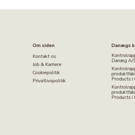
k
Om siden
Danægs k
Kontrolrap
Kontakt os
Danæg A/S 
Job & Karriere
Kontrolrap
Cookiepolitik
produktfa
Products i 
Privatlivspolitik
Kontrolrap
produktfa
Products i