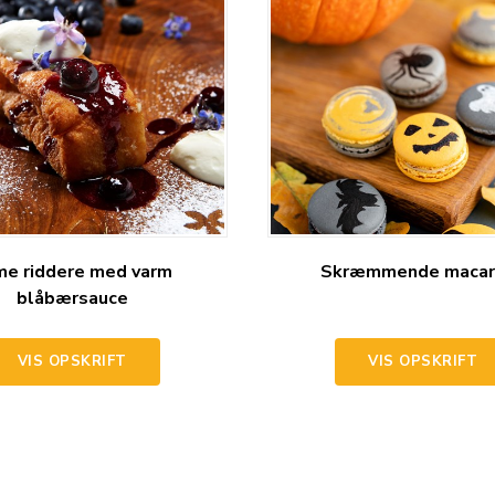
me riddere med varm
Skræmmende macar
blåbærsauce
VIS OPSKRIFT
VIS OPSKRIFT