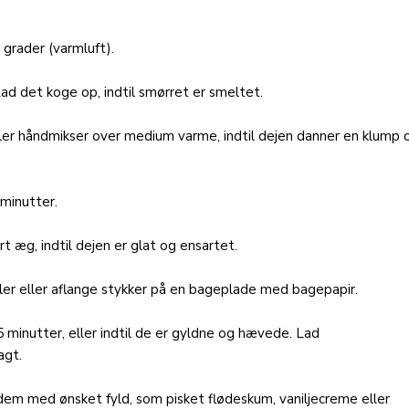
 grader (varmluft).
Lad det koge op, indtil smørret er smeltet.
ller håndmikser over medium varme, indtil dejen danner en klump 
 minutter.
t æg, indtil dejen er glat og ensartet.
gler eller aflange stykker på en bageplade med bagepapir.
 minutter, eller indtil de er gyldne og hævede. Lad
agt.
dem med ønsket fyld, som pisket flødeskum, vaniljecreme eller