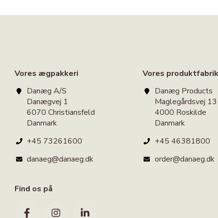
Vores ægpakkeri
Vores produktfabri
Danæg A/S
Danæg Products
Danægvej 1
Maglegårdsvej 13
6070 Christiansfeld
4000 Roskilde
Danmark
Danmark
+45 73261600
+45 46381800
danaeg@danaeg.dk
order@danaeg.dk
Find os på