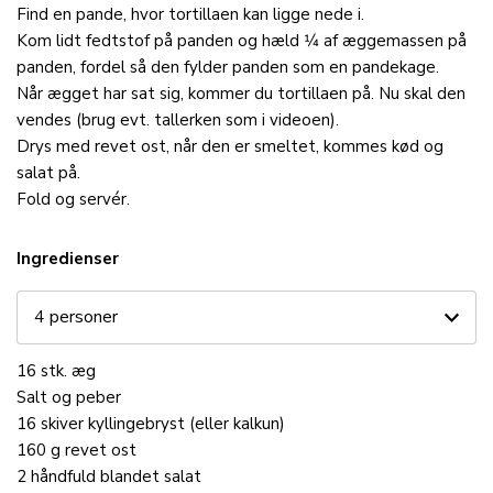
Find en pande, hvor tortillaen kan ligge nede i.
Kom lidt fedtstof på panden og hæld 1⁄4 af æggemassen på
panden, fordel så den fylder panden som en pandekage.
Når ægget har sat sig, kommer du tortillaen på. Nu skal den
vendes (brug evt. tallerken som i videoen).
Drys med revet ost, når den er smeltet, kommes kød og
salat på.
Fold og servér.
Ingredienser
16
stk.
æg
Salt og peber
16
skiver
kyllingebryst
(eller kalkun)
160
g
revet
ost
2
håndfuld
blandet
salat