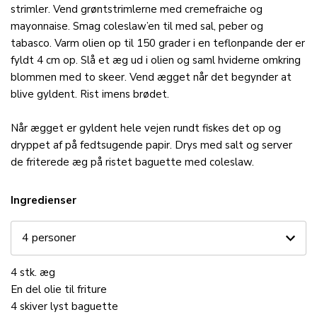
strimler. Vend grøntstrimlerne med cremefraiche og
mayonnaise. Smag coleslaw’en til med sal, peber og
tabasco. Varm olien op til 150 grader i en teflonpande der er
fyldt 4 cm op. Slå et æg ud i olien og saml hviderne omkring
blommen med to skeer. Vend ægget når det begynder at
blive gyldent. Rist imens brødet.
Når ægget er gyldent hele vejen rundt fiskes det op og
dryppet af på fedtsugende papir. Drys med salt og server
de friterede æg på ristet baguette med coleslaw.
Ingredienser
4
stk.
æg
En del
olie
til friture
4
skiver
lyst
baguette