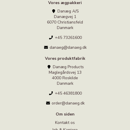
Vores ægpakkeri
Danæg A/S
Danægvej 1
6070 Christiansfeld
Danmark
+45 73261600
danaeg@danaeg.dk
Vores produktfabrik
Danæg Products
Maglegårdsvej 13
4000 Roskilde
Danmark
+45 46381800
order@danaeg.dk
Om siden
Kontakt os
Job & Karriere