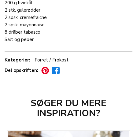
200
g
hvidkål
2
stk.
gulerødder
2
spsk.
cremefraiche
2
spsk.
mayonnaise
8
dråber
tabasco
Salt og peber
Kategorier:
Forret
Frokost
Del opskriften:
SØGER DU MERE
INSPIRATION?